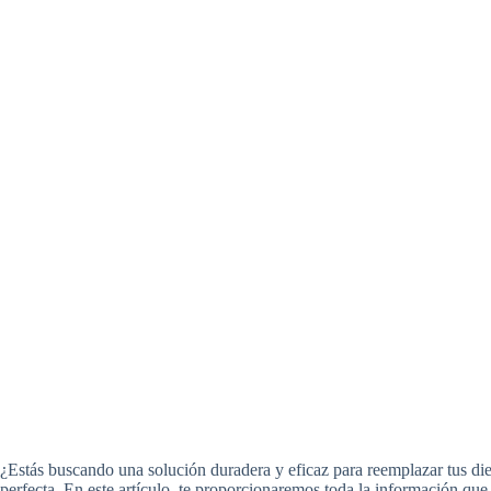
¿Estás buscando una solución duradera y eficaz para reemplazar tus die
perfecta. En este artículo, te proporcionaremos toda la información qu