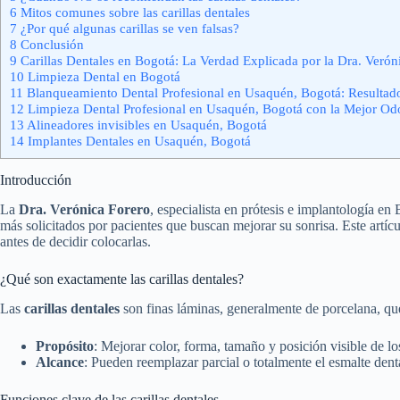
6
Mitos comunes sobre las carillas dentales
7
¿Por qué algunas carillas se ven falsas?
8
Conclusión
9
Carillas Dentales en Bogotá: La Verdad Explicada por la Dra. Verón
10
Limpieza Dental en Bogotá
11
Blanqueamiento Dental Profesional en Usaquén, Bogotá: Resultados
12
Limpieza Dental Profesional en Usaquén, Bogotá con la Mejor Odo
13
Alineadores invisibles en Usaquén, Bogotá
14
Implantes Dentales en Usaquén, Bogotá
Introducción
La
Dra. Verónica Forero
, especialista en prótesis e implantología 
más solicitados por pacientes que buscan mejorar su sonrisa. Este art
antes de decidir colocarlas.
¿Qué son exactamente las carillas dentales?
Las
carillas dentales
son finas láminas, generalmente de porcelana, que 
Propósito
: Mejorar color, forma, tamaño y posición visible de lo
Alcance
: Pueden reemplazar parcial o totalmente el esmalte dent
Funciones clave de las carillas dentales