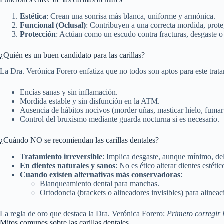
Estética
: Crean una sonrisa más blanca, uniforme y armónica.
Funcional (Oclusal)
: Contribuyen a una correcta mordida, prot
Protección
: Actúan como un escudo contra fracturas, desgaste o
¿Quién es un buen candidato para las carillas?
La Dra. Verónica Forero enfatiza que no todos son aptos para este tra
Encías sanas y sin inflamación.
Mordida estable y sin disfunción en la ATM.
Ausencia de hábitos nocivos (morder uñas, masticar hielo, fumar
Control del bruxismo mediante guarda nocturna si es necesario.
¿Cuándo NO se recomiendan las carillas dentales?
Tratamiento irreversible
: Implica desgaste, aunque mínimo, del
En dientes naturales y sanos
: No es ético alterar dientes estéti
Cuando existen alternativas más conservadoras
:
Blanqueamiento dental para manchas.
Ortodoncia (brackets o alineadores invisibles) para alineac
La regla de oro que destaca la Dra. Verónica Forero:
Primero corregir l
Mitos comunes sobre las carillas dentales